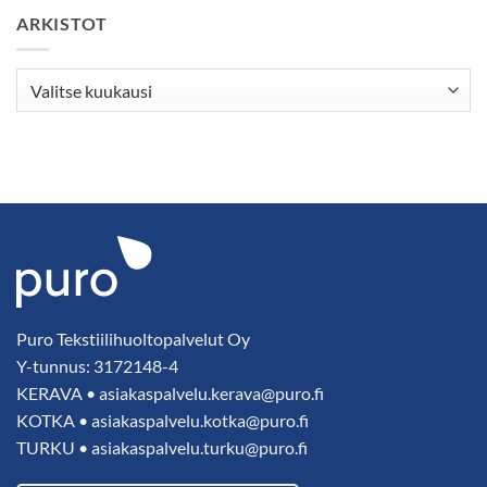
kampanjassa
elämä
ARKISTOT
Arkistot
Puro Tekstiilihuoltopalvelut Oy
Y-tunnus: 3172148-4
KERAVA •
asiakaspalvelu.kerava@puro.fi
KOTKA •
asiakaspalvelu.kotka@puro.fi
TURKU •
asiakaspalvelu.turku@puro.fi