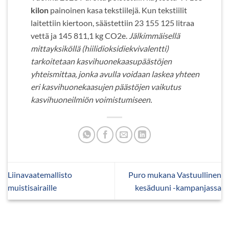
kilon
painoinen kasa tekstiilejä. Kun tekstiilit
laitettiin kiertoon, säästettiin 23 155 125 litraa
vettä ja 145 811,1 kg CO2e.
Jälkimmäisellä
mittayksiköllä (hiilidioksidiekvivalentti)
tarkoitetaan kasvihuonekaasupäästöjen
yhteismittaa, jonka avulla voidaan laskea yhteen
eri kasvihuonekaasujen päästöjen vaikutus
kasvihuoneilmiön voimistumiseen.
Liinavaatemallisto
Puro mukana Vastuullinen
muistisairaille
kesäduuni -kampanjassa