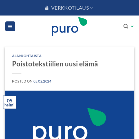
Skip
VERKKOTILAUS
to
content
AJANJOHTAISTA
Poistotekstiilien uusi elämä
POSTED ON
05.02.2024
05
helmi