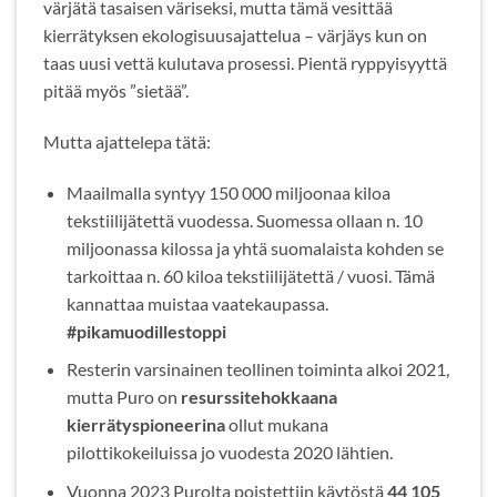
värjätä tasaisen väriseksi, mutta tämä vesittää
kierrätyksen ekologisuusajattelua – värjäys kun on
taas uusi vettä kulutava prosessi. Pientä ryppyisyyttä
pitää myös ”sietää”.
Mutta ajattelepa tätä:
Maailmalla syntyy 150 000 miljoonaa kiloa
tekstiilijätettä vuodessa. Suomessa ollaan n. 10
miljoonassa kilossa ja yhtä suomalaista kohden se
tarkoittaa n. 60 kiloa tekstiilijätettä / vuosi. Tämä
kannattaa muistaa vaatekaupassa.
#pikamuodillestoppi
Resterin varsinainen teollinen toiminta alkoi 2021,
mutta Puro on
resurssitehokkaana
kierrätyspioneerina
ollut mukana
pilottikokeiluissa jo vuodesta 2020 lähtien.
Vuonna 2023 Purolta poistettiin käytöstä
44 105