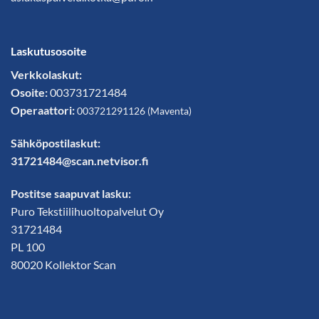
Laskutusosoite
Verkkolaskut:
Osoite:
003731721484
Operaattori:
003721291126
(
Maventa
)
Sähköpostilaskut:
31721484@scan.netvisor.fi
Postitse saapuvat lasku:
Puro Tekstiilihuoltopalvelut Oy
31721484
PL 100
80020 Kollektor Scan