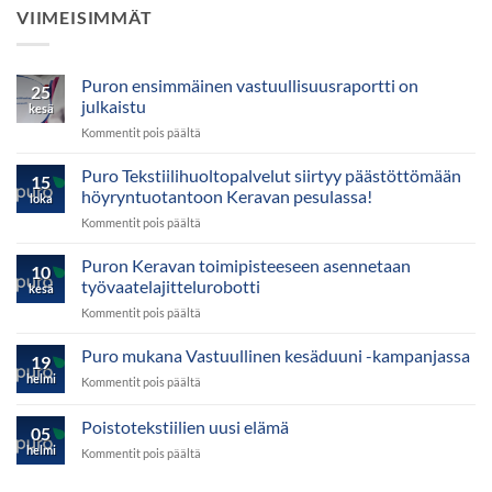
VIIMEISIMMÄT
Puron ensimmäinen vastuullisuusraportti on
25
julkaistu
kesä
artikkelissa
Kommentit pois päältä
Puron
ensimmäinen
Puro Tekstiilihuoltopalvelut siirtyy päästöttömään
15
vastuullisuusraportti
höyryntuotantoon Keravan pesulassa!
loka
on
artikkelissa
Kommentit pois päältä
julkaistu
Puro
Tekstiilihuoltopalvelut
Puron Keravan toimipisteeseen asennetaan
10
siirtyy
työvaatelajittelurobotti
kesä
päästöttömään
artikkelissa
Kommentit pois päältä
höyryntuotantoon
Puron
Keravan
Keravan
Puro mukana Vastuullinen kesäduuni -kampanjassa
pesulassa!
19
toimipisteeseen
helmi
artikkelissa
Kommentit pois päältä
asennetaan
Puro
työvaatelajittelurobotti
mukana
Poistotekstiilien uusi elämä
05
Vastuullinen
helmi
artikkelissa
Kommentit pois päältä
kesäduuni
Poistotekstiilien
-
uusi