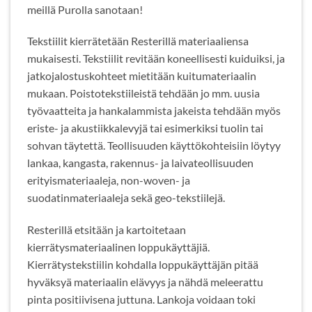
meillä Purolla sanotaan!
Tekstiilit kierrätetään Resterillä materiaaliensa
mukaisesti. Tekstiilit revitään koneellisesti kuiduiksi, ja
jatkojalostuskohteet mietitään kuitumateriaalin
mukaan. Poistotekstiileistä tehdään jo mm. uusia
työvaatteita ja hankalammista jakeista tehdään myös
eriste- ja akustiikkalevyjä tai esimerkiksi tuolin tai
sohvan täytettä. Teollisuuden käyttökohteisiin löytyy
lankaa, kangasta, rakennus- ja laivateollisuuden
erityismateriaaleja, non-woven- ja
suodatinmateriaaleja sekä geo-tekstiilejä.
Resterillä etsitään ja kartoitetaan
kierrätysmateriaalinen loppukäyttäjiä.
Kierrätystekstiilin kohdalla loppukäyttäjän pitää
hyväksyä materiaalin elävyys ja nähdä meleerattu
pinta positiivisena juttuna. Lankoja voidaan toki