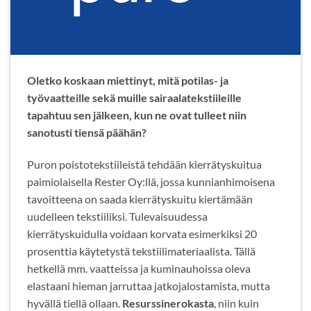
Oletko koskaan miettinyt, mitä potilas- ja
työvaatteille sekä muille sairaalatekstiileille
tapahtuu sen jälkeen, kun ne ovat tulleet niin
sanotusti tiensä päähän?
Puron poistotekstiileistä tehdään kierrätyskuitua
paimiolaisella Rester Oy:llä, jossa kunnianhimoisena
tavoitteena on saada kierrätyskuitu kiertämään
uudelleen tekstiiliksi. Tulevaisuudessa
kierrätyskuidulla voidaan korvata esimerkiksi 20
prosenttia käytetystä tekstiilimateriaalista. Tällä
hetkellä mm. vaatteissa ja kuminauhoissa oleva
elastaani hieman jarruttaa jatkojalostamista, mutta
hyvällä tiellä ollaan.
Resurssinerokasta
, niin kuin