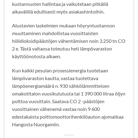
kustannusten hallintaa ja vaikutetaan pitkällä
aikavälillä edullisesti myös asiakashintoihin.
Alustavien laskelmien mukaan höyryntuotannon
muuttaminen mahdollistaa vuosittaisten
hiilidioksidipäästöjen vähentämisen noin 3.250 tn CO
2 e. Tästä valtaosa toteutuu heti lämpövaraston
käyttöönotosta alkaen.
Kun kaikki pesulan prosessienergia tuotetaan
lämpövaraston kautta, vastaa tuotettava
lämpöenergiamäärä n. 930 sähkölämmitteisen
omakotitalon vuosikulutusta tai 1 390 000 litraa öljyn
polttoa vuosittain. Saatava CO 2 -päästöjen
vuosittainen vähenemä vastaa noin 9 600
edestakaista polttomoottorihenkilöauton ajomatkaa
Hangosta Nuorgamiin.