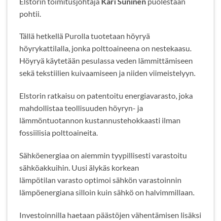
Elstorin toimitusjohtaja
Kari Suninen
puolestaan
pohtii.
Tällä hetkellä Purolla tuotetaan höyryä
höyrykattilalla, jonka polttoaineena on nestekaasu.
Höyryä käytetään pesulassa veden lämmittämiseen
sekä tekstiilien kuivaamiseen ja niiden viimeistelyyn.
Elstorin ratkaisu on patentoitu energiavarasto, joka
mahdollistaa teollisuuden höyryn- ja
lämmöntuotannon kustannustehokkaasti ilman
fossiilisia polttoaineita.
Sähköenergiaa on aiemmin tyypillisesti varastoitu
sähköakkuihin. Uusi älykäs korkean
lämpötilan varasto optimoi sähkön varastoinnin
lämpöenergiana silloin kuin sähkö on halvimmillaan.
Investoinnilla haetaan päästöjen vähentämisen lisäksi