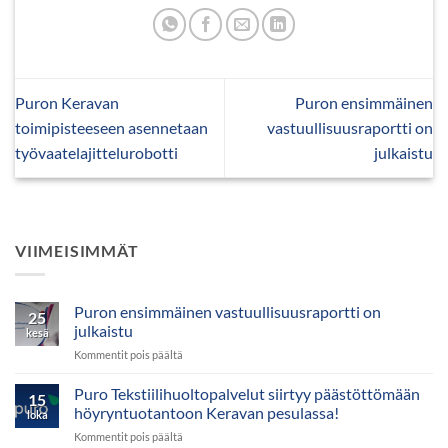
Puron Keravan
Puron ensimmäinen
toimipisteeseen asennetaan
vastuullisuusraportti on
työvaatelajittelurobotti
julkaistu
VIIMEISIMMÄT
Puron ensimmäinen vastuullisuusraportti on
25
julkaistu
kesä
artikkelissa
Kommentit pois päältä
Puron
ensimmäinen
Puro Tekstiilihuoltopalvelut siirtyy päästöttömään
15
vastuullisuusraportti
höyryntuotantoon Keravan pesulassa!
loka
on
artikkelissa
Kommentit pois päältä
julkaistu