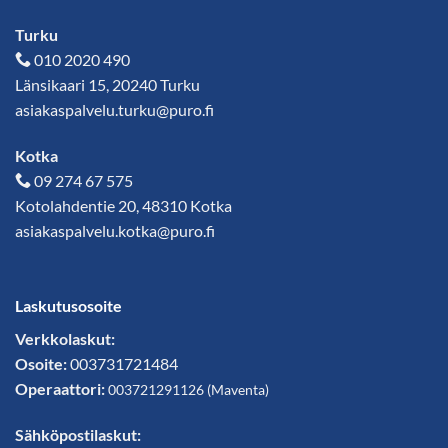
Turku
010 2020 490
Länsikaari 15, 20240 Turku
asiakaspalvelu.turku@puro.fi
Kotka
09 274 67 575
Kotolahdentie 20, 48310 Kotka
asiakaspalvelu.kotka@puro.fi
Laskutusosoite
Verkkolaskut:
Osoite:
003731721484
Operaattori:
003721291126
(
Maventa
)
Sähköpostilaskut: