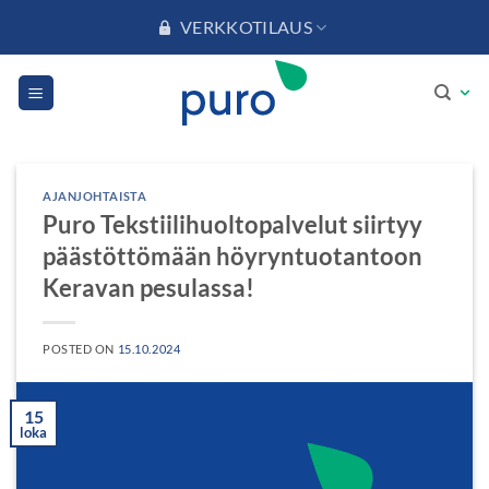
Skip
VERKKOTILAUS
to
content
AJANJOHTAISTA
Puro Tekstiilihuoltopalvelut siirtyy
päästöttömään höyryntuotantoon
Keravan pesulassa!
POSTED ON
15.10.2024
15
loka