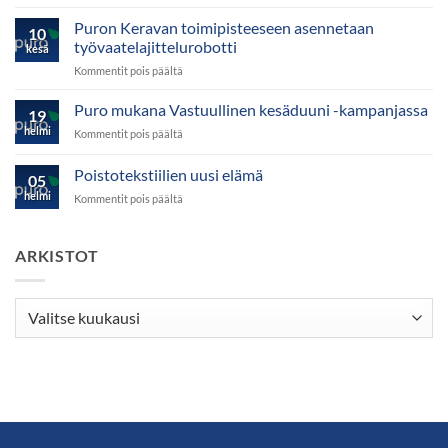
Puro
Tekstiilihuoltopalvelut
Puron Keravan toimipisteeseen asennetaan
10
siirtyy
työvaatelajittelurobotti
kesä
päästöttömään
artikkelissa
Kommentit pois päältä
höyryntuotantoon
Puron
Keravan
Keravan
Puro mukana Vastuullinen kesäduuni -kampanjassa
pesulassa!
19
toimipisteeseen
helmi
artikkelissa
Kommentit pois päältä
asennetaan
Puro
työvaatelajittelurobotti
mukana
Poistotekstiilien uusi elämä
05
Vastuullinen
helmi
artikkelissa
Kommentit pois päältä
kesäduuni
Poistotekstiilien
-
uusi
kampanjassa
elämä
ARKISTOT
Arkistot