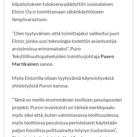
kilpailutuksen tuloksena päädyttiin suomalaisen
Elstor Oy:n toimittamaan sähkökäyttöiseen
lämpövarastoon.
”Olen tyytyväinen, että toimittajaksi valikoitui juuri
Elstor, jonka uusi teknologia todettiin asiantuntija-
arvioinnissa erinomaiseksi”, Puro
Tekstiilihuoltopalveluiden toimitusjohtaja
Paavo
Martikainen
sanoo.
Myös Elstorilla ollaan tyytyväisiä käynnistyvästä
yhteistyöstä Puron kanssa.
”Tämä on meille ensimmäinen teollisen pesulapuolen
projekti. Puron investointi on tärkeä merkkipaalu
myös siksi että, kuten valmistavassa teollisuudessa,
myös teollisissa pesuloissa perinteisesti käytetään
paljon fossiilisia polttoaineita höyryn tuotantoon”,