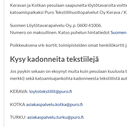
Keravan ja Kotkan pesulaan saapuneita löytötavaroita voit
katoamispaikaksi Puro Tekstiilihuoltopalvelut Oy Kerava / K
Suomen Löytötavarapalvelu Oy, p. 0600 41006.
Numero on maksullinen. Katso puhelun hintatiedot
Suomen L
Poikkeuksena vrk-kortit, toimipisteiden omat henkilökortit ja
Kysy kadonneita tekstiilejä
Jos pyykin sekaan on eksynyt muita kuin pesulaan kuuluvia tek
merkki) sekä katoamisajankohta kadonneesta tekstiilistä aut
KERAVA:
loytotekstiilit@puro.fi
KOTKA
asiakaspalvelu.kotka@puro.fi
TURKU:
asiakaspalvelu.turku@puro.fi