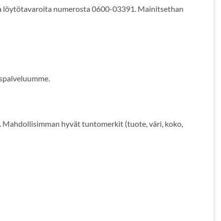
ta löytötavaroita numerosta 0600-03391. Mainitsethan
akaspalveluumme.
ta. Mahdollisimman hyvät tuntomerkit (tuote, väri, koko,