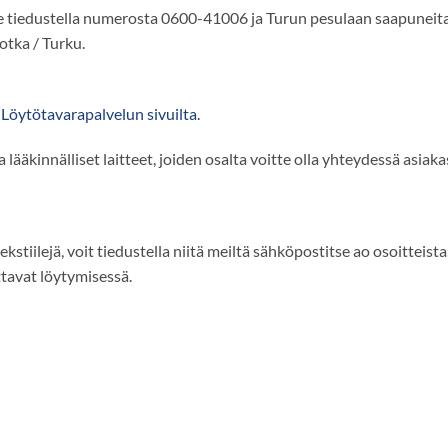
te tiedustella numerosta 0600-41006 ja Turun pesulaan saapunei
otka / Turku.
öytötavarapalvelun sivuilta.
 lääkinnälliset laitteet, joiden osalta voitte olla yhteydessä asi
stiilejä, voit tiedustella niitä meiltä sähköpostitse ao osoitteis
tavat löytymisessä.