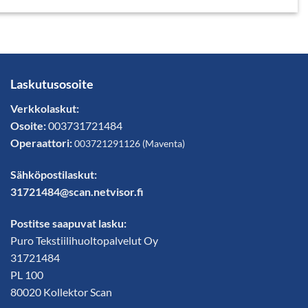
Laskutusosoite
Verkkolaskut:
Osoite:
003731721484
Operaattori:
003721291126
(
Maventa
)
Sähköpostilaskut:
31721484@scan.netvisor.fi
Postitse saapuvat lasku:
Puro Tekstiilihuoltopalvelut Oy
31721484
PL 100
80020 Kollektor Scan