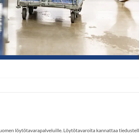
men löytötavarapalveluille. Löytötavaroita kannattaa tiedustella