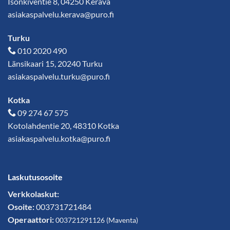
Isonkiventie 8, 04250 Kerava
asiakaspalvelu.kerava@puro.fi
Turku
010 2020 490
Länsikaari 15, 20240 Turku
asiakaspalvelu.turku@puro.fi
Kotka
09 274 67 575
Kotolahdentie 20, 48310 Kotka
asiakaspalvelu.kotka@puro.fi
Laskutusosoite
Verkkolaskut:
Osoite:
003731721484
Operaattori:
003721291126
(
Maventa
)