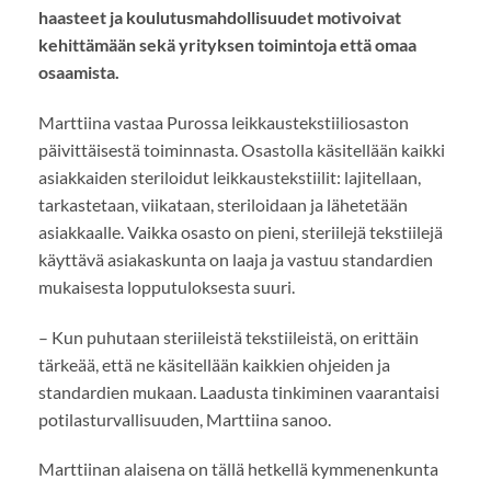
haasteet ja koulutusmahdollisuudet motivoivat
kehittämään sekä yrityksen toimintoja että omaa
osaamista.
Marttiina vastaa Purossa leikkaustekstiiliosaston
päivittäisestä toiminnasta. Osastolla käsitellään kaikki
asiakkaiden steriloidut leikkaustekstiilit: lajitellaan,
tarkastetaan, viikataan, steriloidaan ja lähetetään
asiakkaalle. Vaikka osasto on pieni, steriilejä tekstiilejä
käyttävä asiakaskunta on laaja ja vastuu standardien
mukaisesta lopputuloksesta suuri.
– Kun puhutaan steriileistä tekstiileistä, on erittäin
tärkeää, että ne käsitellään kaikkien ohjeiden ja
standardien mukaan. Laadusta tinkiminen vaarantaisi
potilasturvallisuuden, Marttiina sanoo.
Marttiinan alaisena on tällä hetkellä kymmenenkunta