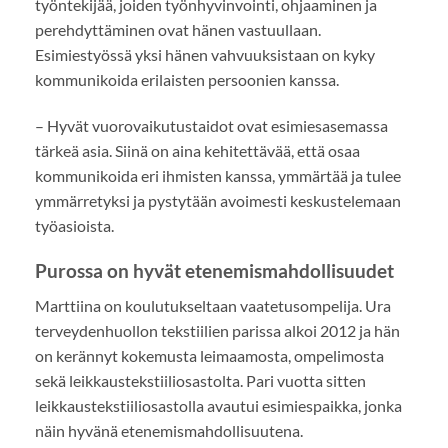
työntekijää, joiden työnhyvinvointi, ohjaaminen ja
perehdyttäminen ovat hänen vastuullaan.
Esimiestyössä yksi hänen vahvuuksistaan on kyky
kommunikoida erilaisten persoonien kanssa.
– Hyvät vuorovaikutustaidot ovat esimiesasemassa
tärkeä asia. Siinä on aina kehitettävää, että osaa
kommunikoida eri ihmisten kanssa, ymmärtää ja tulee
ymmärretyksi ja pystytään avoimesti keskustelemaan
työasioista.
Purossa on hyvät etenemismahdollisuudet
Marttiina on koulutukseltaan vaatetusompelija. Ura
terveydenhuollon tekstiilien parissa alkoi 2012 ja hän
on kerännyt kokemusta leimaamosta, ompelimosta
sekä leikkaustekstiiliosastolta. Pari vuotta sitten
leikkaustekstiiliosastolla avautui esimiespaikka, jonka
näin hyvänä etenemismahdollisuutena.