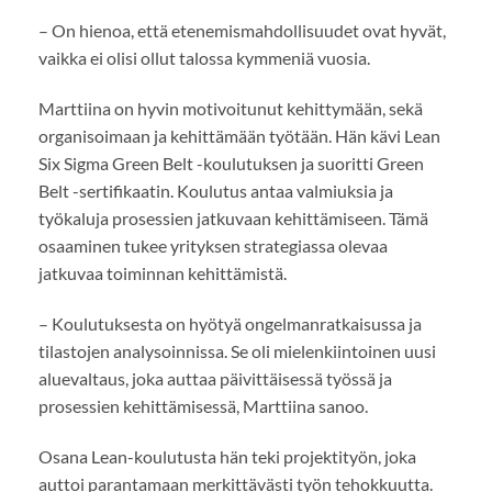
– On hienoa, että etenemismahdollisuudet ovat hyvät,
vaikka ei olisi ollut talossa kymmeniä vuosia.
Marttiina on hyvin motivoitunut kehittymään, sekä
organisoimaan ja kehittämään työtään. Hän kävi Lean
Six Sigma Green Belt -koulutuksen ja suoritti Green
Belt -sertifikaatin. Koulutus antaa valmiuksia ja
työkaluja prosessien jatkuvaan kehittämiseen. Tämä
osaaminen tukee yrityksen strategiassa olevaa
jatkuvaa toiminnan kehittämistä.
– Koulutuksesta on hyötyä ongelmanratkaisussa ja
tilastojen analysoinnissa. Se oli mielenkiintoinen uusi
aluevaltaus, joka auttaa päivittäisessä työssä ja
prosessien kehittämisessä, Marttiina sanoo.
Osana Lean-koulutusta hän teki projektityön, joka
auttoi parantamaan merkittävästi työn tehokkuutta.